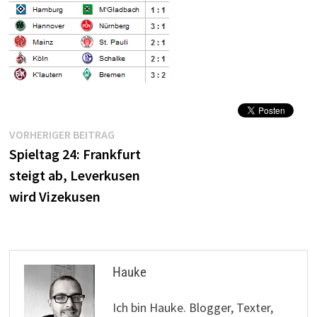
Beitragsnavigation
Vorheriger
VORHERIGER BEITRAG
Beitrag:
Spieltag 24: Frankfurt
steigt ab, Leverkusen
wird Vizekusen
Hauke
Ich bin Hauke. Blogger, Texter,