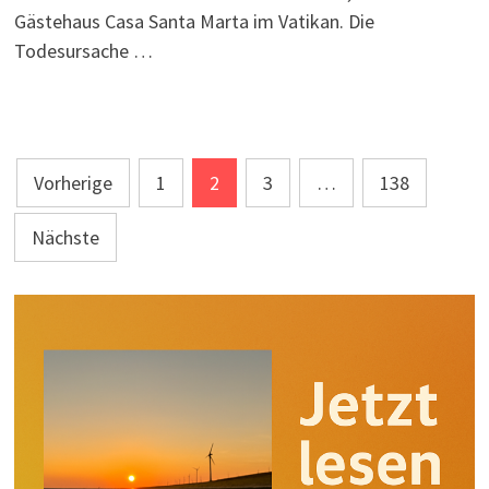
Gästehaus Casa Santa Marta im Vatikan. Die
Todesursache …
Seitennummerierung
Vorherige
1
2
3
…
138
der
Nächste
Beiträge