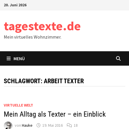
Zum
20. Juni 2026
Inhalt
springen
tagestexte.de
Mein virtuelles Wohnzimmer.
MENÜ
SCHLAGWORT:
ARBEIT TEXTER
VIRTUELLE WELT
Mein Alltag als Texter – ein Einblick
von
Hauke
19. Mai 2016
18