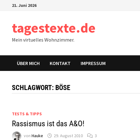
Zum
21. Juni 2026
Inhalt
springen
tagestexte.de
Mein virtuelles Wohnzimmer.
ÜBER MICH
KONTAKT
IMPRESSUM
SCHLAGWORT:
BÖSE
TESTS & TIPPS
Rassismus ist das A&O!
von
Hauke
29. August 2010
3