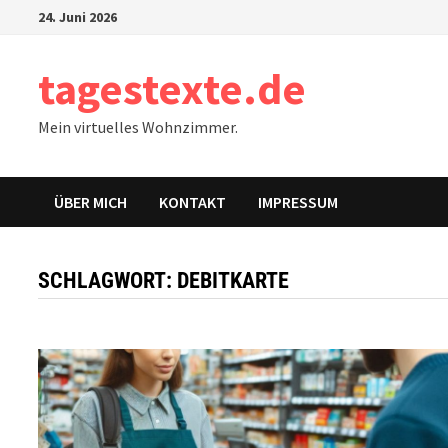
Zum
24. Juni 2026
Inhalt
springen
tagestexte.de
Mein virtuelles Wohnzimmer.
ÜBER MICH
KONTAKT
IMPRESSUM
SCHLAGWORT:
DEBITKARTE