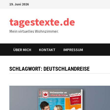
Zum
19. Juni 2026
Inhalt
springen
tagestexte.de
Mein virtuelles Wohnzimmer.
ÜBER MICH
KONTAKT
IMPRESSUM
SCHLAGWORT:
DEUTSCHLANDREISE