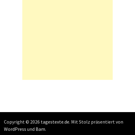
Copyright © 2026
tagestexte.de
. Mit Stolz präsentiert von
WordPress
und
Bam
.