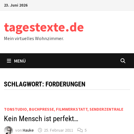
Zum
23. Juni 2026
Inhalt
springen
tagestexte.de
Mein virtuelles Wohnzimmer.
MENÜ
SCHLAGWORT:
FORDERUNGEN
TONSTUDIO, BUCHPRESSE, FILMWERKSTATT, SENDERZENTRALE
Kein Mensch ist perfekt…
von
Hauke
25. Februar 2011
5