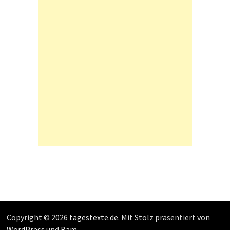
Copyright © 2026
tagestexte.de
. Mit Stolz präsentiert von
WordPress
und
Bam
.