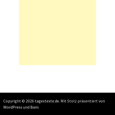
Copyright © 2026
tagestexte.de
. Mit Stolz präsentiert von
WordPress
und
Bam
.