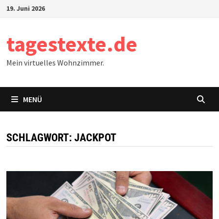
Zum
19. Juni 2026
Inhalt
springen
tagestexte.de
Mein virtuelles Wohnzimmer.
MENÜ
SCHLAGWORT:
JACKPOT