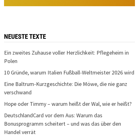
NEUESTE TEXTE
Ein zweites Zuhause voller Herzlichkeit: Pflegeheim in
Polen
10 Gründe, warum Italien Fußball-Weltmeister 2026 wird
Eine Baltrum-Kurzgeschichte: Die Möwe, die nie ganz
verschwand
Hope oder Timmy – warum heißt der Wal, wie er heißt?
DeutschlandCard vor dem Aus: Warum das
Bonusprogramm scheitert – und was das über den
Handel verrät