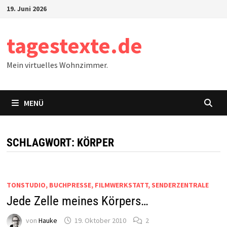
Zum
19. Juni 2026
Inhalt
springen
tagestexte.de
Mein virtuelles Wohnzimmer.
MENÜ
SCHLAGWORT:
KÖRPER
TONSTUDIO, BUCHPRESSE, FILMWERKSTATT, SENDERZENTRALE
Jede Zelle meines Körpers…
von
Hauke
19. Oktober 2010
2