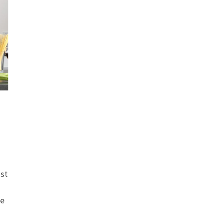
ist
n
le