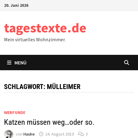
Zum
20. Juni 2026
Inhalt
springen
tagestexte.de
Mein virtuelles Wohnzimmer.
MENÜ
SCHLAGWORT:
MÜLLEIMER
WEBFUNDE
Katzen müssen weg…oder so.
von
Hauke
24. August 2010
3