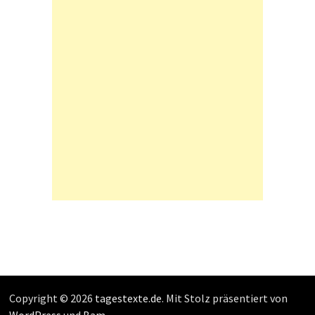
Copyright © 2026
tagestexte.de
. Mit Stolz präsentiert von
WordPress
und
Bam
.