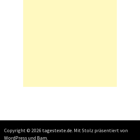
Copyright © 2026
tagestexte.de
. Mit Stolz präsentiert von
WordPress
und
Bam
.