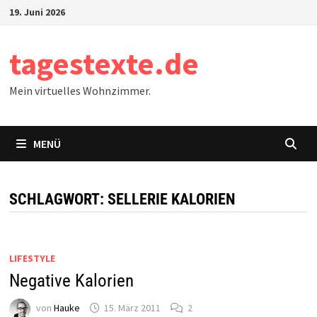
Zum
19. Juni 2026
Inhalt
springen
tagestexte.de
Mein virtuelles Wohnzimmer.
MENÜ
SCHLAGWORT:
SELLERIE KALORIEN
LIFESTYLE
Negative Kalorien
von
Hauke
15. März 2011
2