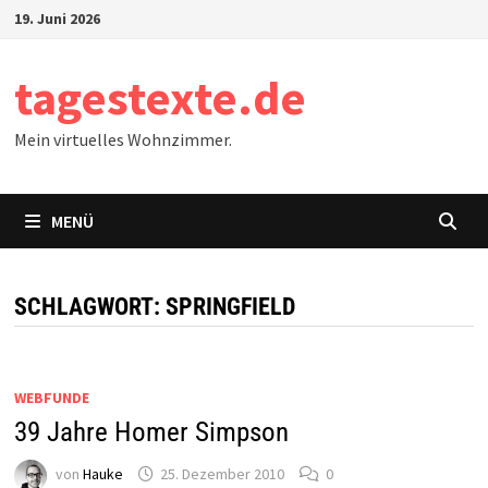
Zum
19. Juni 2026
Inhalt
springen
tagestexte.de
Mein virtuelles Wohnzimmer.
MENÜ
SCHLAGWORT:
SPRINGFIELD
WEBFUNDE
39 Jahre Homer Simpson
von
Hauke
25. Dezember 2010
0