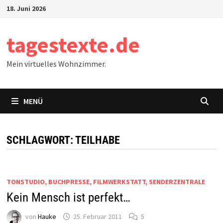
Zum
18. Juni 2026
Inhalt
springen
tagestexte.de
Mein virtuelles Wohnzimmer.
MENÜ
SCHLAGWORT:
TEILHABE
TONSTUDIO, BUCHPRESSE, FILMWERKSTATT, SENDERZENTRALE
Kein Mensch ist perfekt…
von
Hauke
25. Februar 2011
5