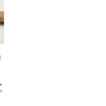
t
re
ss