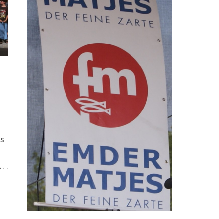
as
n …