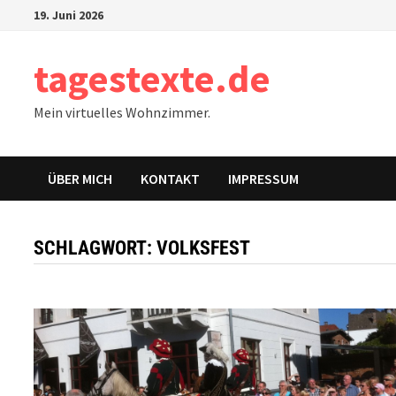
Zum
19. Juni 2026
Inhalt
springen
tagestexte.de
Mein virtuelles Wohnzimmer.
ÜBER MICH
KONTAKT
IMPRESSUM
SCHLAGWORT:
VOLKSFEST