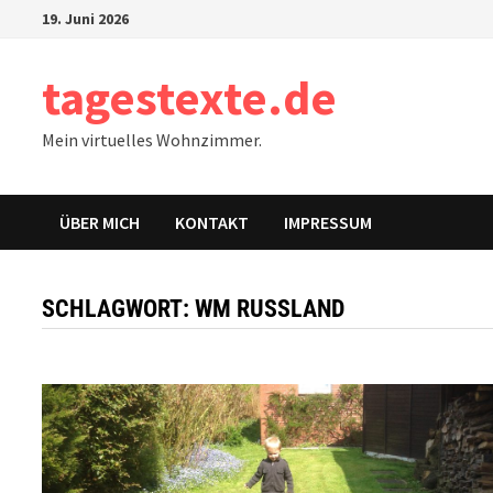
Zum
19. Juni 2026
Inhalt
springen
tagestexte.de
Mein virtuelles Wohnzimmer.
ÜBER MICH
KONTAKT
IMPRESSUM
SCHLAGWORT:
WM RUSSLAND