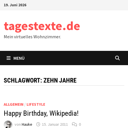
Zum
19. Juni 2026
Inhalt
springen
tagestexte.de
Mein virtuelles Wohnzimmer.
MENÜ
SCHLAGWORT:
ZEHN JAHRE
ALLGEMEIN
/
LIFESTYLE
Happy Birthday, Wikipedia!
von
Hauke
15. Januar 2011
0