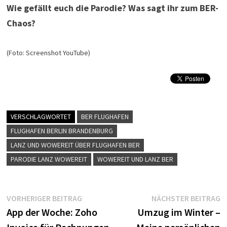
Wie gefällt euch die Parodie? Was sagt ihr zum BER-
Chaos?
(Foto: Screenshot YouTube)
VERSCHLAGWORTET
BER FLUGHAFEN
FLUGHAFEN BERLIN BRANDENBURG
LANZ UND WOWEREIT ÜBER FLUGHAFEN BER
PARODIE LANZ WOWEREIT
WOWEREIT UND LANZ BER
Beitragsnavigation
Vorheriger
N
VORHERIGER BEITRAG
NÄCHSTER BEITRAG
Beitrag:
B
App der Woche: Zoho
Umzug im Winter –