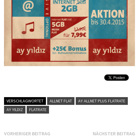
VERSCHLAGWORTET
ALLNET FLAT
AY ALLNET PLUS FLATRATE
AY YILDIZ
FLATRATE
Beitragsnavigation
Vorheriger
N
VORHERIGER BEITRAG
NÄCHSTER BEITRAG