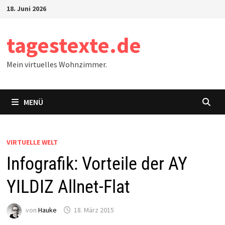
Zum
18. Juni 2026
Inhalt
springen
tagestexte.de
Mein virtuelles Wohnzimmer.
MENÜ
VIRTUELLE WELT
Infografik: Vorteile der AY
YILDIZ Allnet-Flat
von
Hauke
18. März 2015