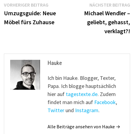
Beitragsnavigation
Vorheriger
N
VORHERIGER BEITRAG
NÄCHSTER BEITRAG
Beitrag:
B
Umzugsguide: Neue
Michael Wendler –
Möbel fürs Zuhause
geliebt, gehasst,
verklagt?!
Hauke
Ich bin Hauke. Blogger, Texter,
Papa. Ich blogge hauptsächlich
hier auf
tagestexte.de
. Zudem
findet man mich auf
Facebook
,
Twitter
und
Instagram
.
Alle Beiträge ansehen von Hauke →