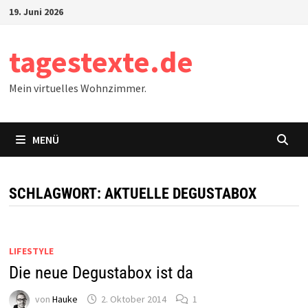
Zum
19. Juni 2026
Inhalt
springen
tagestexte.de
Mein virtuelles Wohnzimmer.
MENÜ
SCHLAGWORT:
AKTUELLE DEGUSTABOX
LIFESTYLE
Die neue Degustabox ist da
von
Hauke
2. Oktober 2014
1