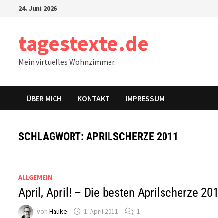
Zum
24. Juni 2026
Inhalt
springen
tagestexte.de
Mein virtuelles Wohnzimmer.
ÜBER MICH
KONTAKT
IMPRESSUM
SCHLAGWORT:
APRILSCHERZE 2011
ALLGEMEIN
April, April! – Die besten Aprilscherze 20
von
Hauke
1. April 2011
1