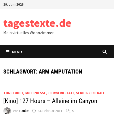
Zum
19. Juni 2026
Inhalt
springen
tagestexte.de
Mein virtuelles Wohnzimmer.
MENÜ
SCHLAGWORT:
ARM AMPUTATION
TONSTUDIO, BUCHPRESSE, FILMWERKSTATT, SENDERZENTRALE
[Kino] 127 Hours – Alleine im Canyon
von
Hauke
23. Februar 2011
5