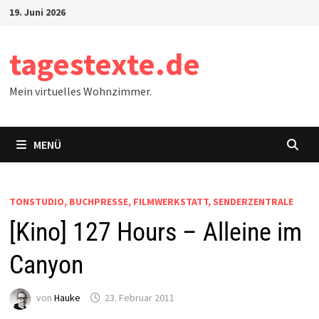
Zum
19. Juni 2026
Inhalt
springen
tagestexte.de
Mein virtuelles Wohnzimmer.
MENÜ
TONSTUDIO, BUCHPRESSE, FILMWERKSTATT, SENDERZENTRALE
[Kino] 127 Hours – Alleine im
Canyon
von
Hauke
23. Februar 2011