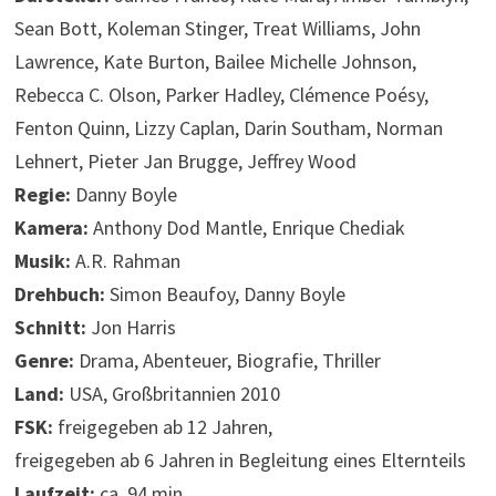
Sean Bott, Koleman Stinger, Treat Williams, John
Lawrence, Kate Burton, Bailee Michelle Johnson,
Rebecca C. Olson, Parker Hadley, Clémence Poésy,
Fenton Quinn, Lizzy Caplan, Darin Southam, Norman
Lehnert, Pieter Jan Brugge, Jeffrey Wood
Regie:
Danny Boyle
Kamera:
Anthony Dod Mantle, Enrique Chediak
Musik:
A.R. Rahman
Drehbuch:
Simon Beaufoy, Danny Boyle
Schnitt:
Jon Harris
Genre:
Drama, Abenteuer, Biografie, Thriller
Land:
USA, Großbritannien 2010
FSK:
freigegeben ab 12 Jahren,
freigegeben ab 6 Jahren in Begleitung eines Elternteils
Laufzeit:
ca. 94 min.