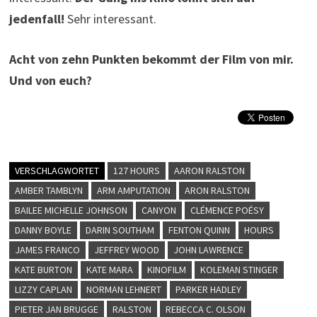
jedenfall!
Sehr interessant.
Acht von zehn Punkten bekommt der Film von mir.
Und von euch?
VERSCHLAGWORTET
127 HOURS
AARON RALSTON
AMBER TAMBLYN
ARM AMPUTATION
ARON RALSTON
BAILEE MICHELLE JOHNSON
CANYON
CLÉMENCE POÉSY
DANNY BOYLE
DARIN SOUTHAM
FENTON QUINN
HOURS
JAMES FRANCO
JEFFREY WOOD
JOHN LAWRENCE
KATE BURTON
KATE MARA
KINOFILM
KOLEMAN STINGER
LIZZY CAPLAN
NORMAN LEHNERT
PARKER HADLEY
PIETER JAN BRUGGE
RALSTON
REBECCA C. OLSON