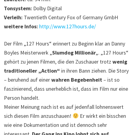
Tonsystem:
Dolby Digital
Verleih:
Twentieth Century Fox of Germany GmbH
weitere Infos:
http://www.127hours.de/
Der Film „127 Hours“ erinnert zu Beginn klar an Danny
Boyles Meisterwerk „
Slumdog Millionär
„. „127 Hours“
gehört zu jenen Filmen, die den Zuschauer trotz
wenig
traditioneller „Action“
in ihren Bann ziehen. Die Story
– beruhend auf einer
wahren Begebenheit
– ist so
faszinierend, dass unerheblich ist, dass im Film nur eine
Person handelt.
Meiner Meinung nach ist es auf jedenfall lohnenswert
sich diesen Film anzuschauen!
Er wirkt ein bisschen
wie eine Dokumentation und ist dennoch sehr
interessant.
Der Gang ins Kino lohnt sich auf