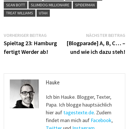
SEAN BOTT
SLUMDOG MILLIONAIRE
SPIDERMAN
TREAT WILLIAMS
UTAH
Beitragsnavigation
Vorheriger
N
VORHERIGER BEITRAG
NÄCHSTER BEITRAG
Beitrag:
B
Spieltag 23: Hamburg
[Blogparade] A, B, C… –
fertigt Werder ab!
und wie ich dazu steh!
Hauke
Ich bin Hauke. Blogger, Texter,
Papa. Ich blogge hauptsächlich
hier auf
tagestexte.de
. Zudem
findet man mich auf
Facebook
,
Twitter
und
Instagram
.