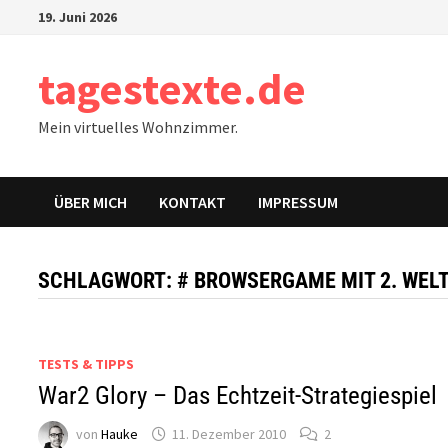
Zum
19. Juni 2026
Inhalt
springen
tagestexte.de
Mein virtuelles Wohnzimmer.
ÜBER MICH
KONTAKT
IMPRESSUM
SCHLAGWORT:
# BROWSERGAME MIT 2. WEL
TESTS & TIPPS
War2 Glory – Das Echtzeit-Strategiespiel
von
Hauke
11. Dezember 2010
2