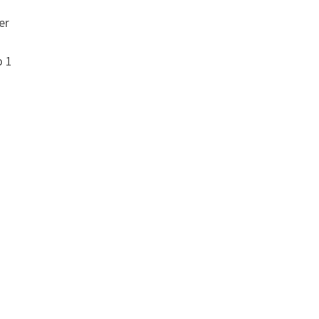
er
o 1