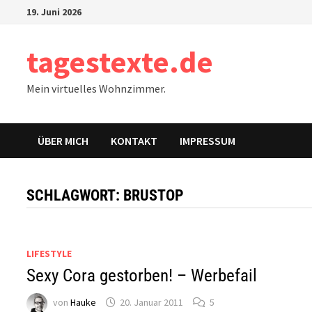
Zum
19. Juni 2026
Inhalt
springen
tagestexte.de
Mein virtuelles Wohnzimmer.
ÜBER MICH
KONTAKT
IMPRESSUM
SCHLAGWORT:
BRUSTOP
LIFESTYLE
Sexy Cora gestorben! – Werbefail
von
Hauke
20. Januar 2011
5