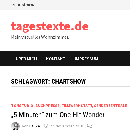
Zum
19. Juni 2026
Inhalt
springen
tagestexte.de
Mein virtuelles Wohnzimmer.
ÜBER MICH
KONTAKT
IMPRESSUM
SCHLAGWORT:
CHARTSHOW
TONSTUDIO, BUCHPRESSE, FILMWERKSTATT, SENDERZENTRALE
„5 Minuten“ zum One-Hit-Wonder
von
Hauke
27. November 2010
1