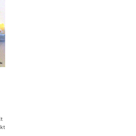
lt
ukt