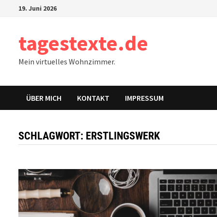
Zum
19. Juni 2026
Inhalt
springen
tagestexte.de
Mein virtuelles Wohnzimmer.
ÜBER MICH
KONTAKT
IMPRESSUM
SCHLAGWORT:
ERSTLINGSWERK