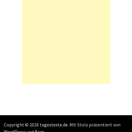
Copyright © 2026
tagestexte.de
. Mit Stolz präsentiert von
WordPress
und
Bam
.