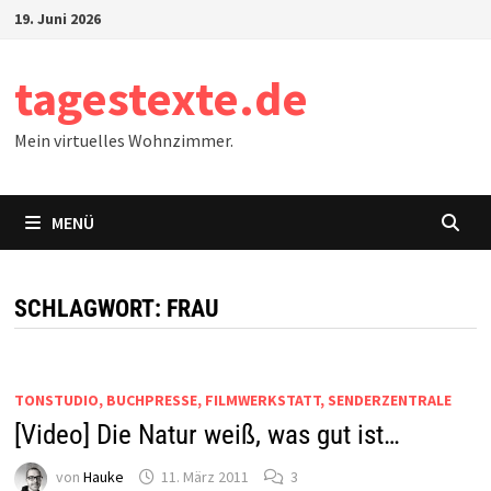
Zum
19. Juni 2026
Inhalt
springen
tagestexte.de
Mein virtuelles Wohnzimmer.
MENÜ
SCHLAGWORT:
FRAU
TONSTUDIO, BUCHPRESSE, FILMWERKSTATT, SENDERZENTRALE
[Video] Die Natur weiß, was gut ist…
von
Hauke
11. März 2011
3