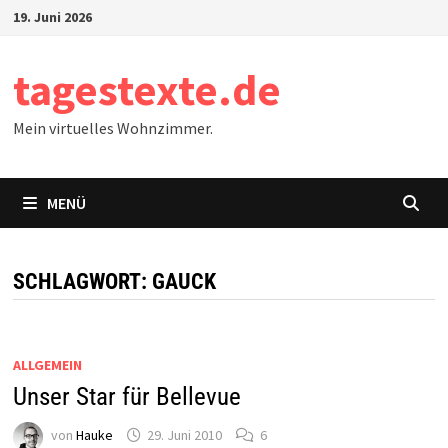
Zum
19. Juni 2026
Inhalt
springen
tagestexte.de
Mein virtuelles Wohnzimmer.
MENÜ
SCHLAGWORT:
GAUCK
ALLGEMEIN
Unser Star für Bellevue
von
Hauke
29. Juni 2010
6