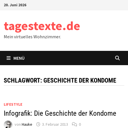
Zum
20. Juni 2026
Inhalt
springen
tagestexte.de
Mein virtuelles Wohnzimmer.
MENÜ
SCHLAGWORT:
GESCHICHTE DER KONDOME
LIFESTYLE
Infografik: Die Geschichte der Kondome
von
Hauke
3. Februar 2013
0