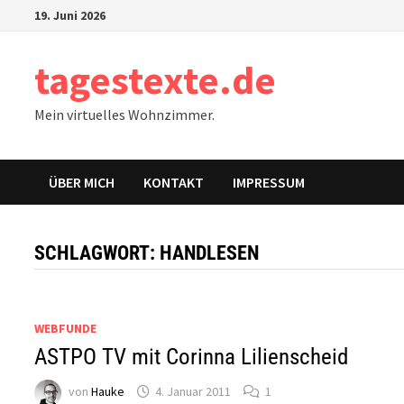
Zum
19. Juni 2026
Inhalt
springen
tagestexte.de
Mein virtuelles Wohnzimmer.
ÜBER MICH
KONTAKT
IMPRESSUM
SCHLAGWORT:
HANDLESEN
WEBFUNDE
ASTPO TV mit Corinna Lilienscheid
von
Hauke
4. Januar 2011
1