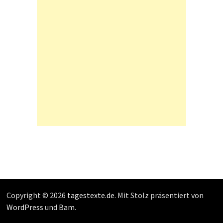
Copyright © 2026
tagestexte.de
. Mit Stolz präsentiert von
WordPress
und
Bam
.