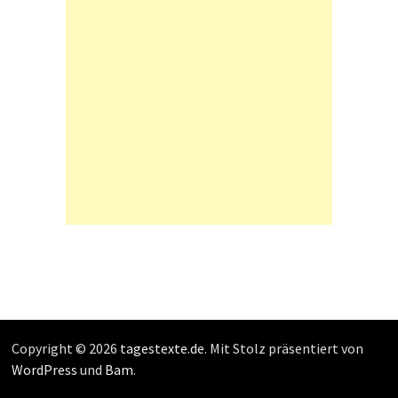
Copyright © 2026
tagestexte.de
. Mit Stolz präsentiert von
WordPress
und
Bam
.