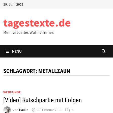
Zum
19. Juni 2026
Inhalt
springen
tagestexte.de
Mein virtuelles Wohnzimmer.
MENÜ
SCHLAGWORT:
METALLZAUN
WEBFUNDE
[Video] Rutschpartie mit Folgen
von
Hauke
17. Februar 2011
2