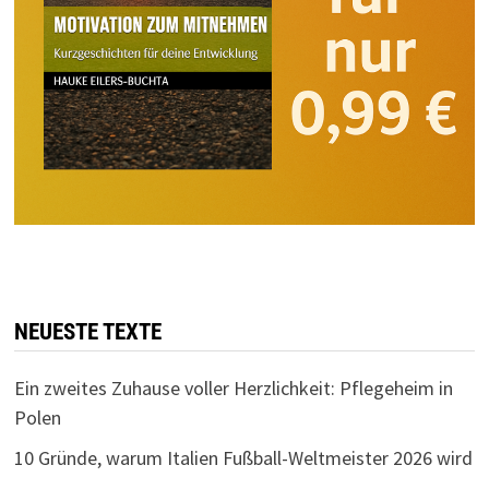
NEUESTE TEXTE
Ein zweites Zuhause voller Herzlichkeit: Pflegeheim in
Polen
10 Gründe, warum Italien Fußball-Weltmeister 2026 wird