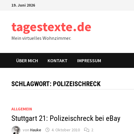
Zum
19. Juni 2026
Inhalt
springen
tagestexte.de
Mein virtuelles Wohnzimmer.
ÜBER MICH
KONTAKT
IMPRESSUM
SCHLAGWORT:
POLIZEISCHRECK
ALLGEMEIN
Stuttgart 21: Polizeischreck bei eBay
von
Hauke
4. Oktober 2010
2