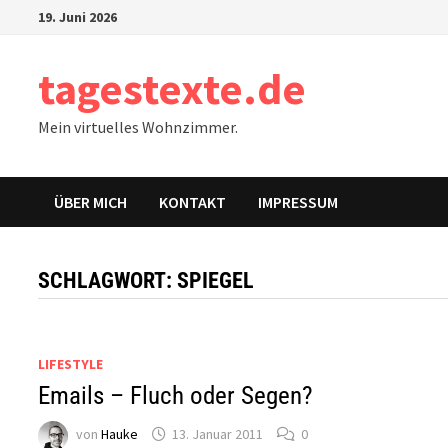
Zum
19. Juni 2026
Inhalt
springen
tagestexte.de
Mein virtuelles Wohnzimmer.
ÜBER MICH
KONTAKT
IMPRESSUM
SCHLAGWORT:
SPIEGEL
LIFESTYLE
Emails – Fluch oder Segen?
von
Hauke
13. Januar 2011
0