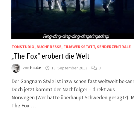
TONSTUDIO, BUCHPRESSE, FILMWERKSTATT, SENDERZENTRALE
„The Fox“ erobert die Welt
von
Hauke
13. September 2013
3
Der Gangnam Style ist inzwischen fast weltweit bekann
Doch jetzt kommt der Nachfolger – direkt aus
Norwegen (Wer hatte überhaupt Schweden gesagt?). M
The Fox …