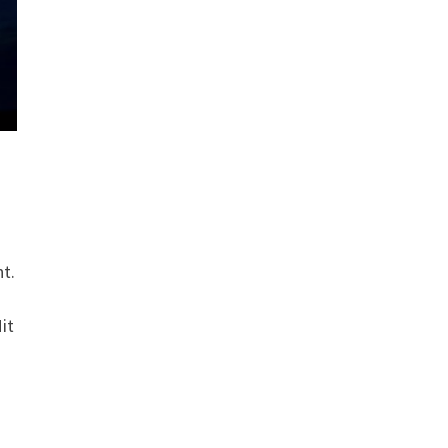
t.
it