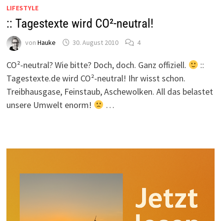
LIFESTYLE
:: Tagestexte wird CO²-neutral!
von
Hauke
30. August 2010
4
CO²-neutral? Wie bitte? Doch, doch. Ganz offiziell.
::
Tagestexte.de wird CO²-neutral! Ihr wisst schon.
Treibhausgase, Feinstaub, Aschewolken. All das belastet
unsere Umwelt enorm!
…