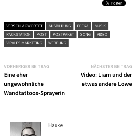
VERSCHLAGWORTET
AUSBILDUNG
EDEKA
MUSIK
PACKSTATION
POST
POSTPAKET
SONG
VIDEO
VIRALES MARKETING
WERBUNG
Beitragsnavigation
Vorheriger
N
VORHERIGER BEITRAG
NÄCHSTER BEITRAG
Beitrag:
B
Eine eher
Video: Liam und der
ungewöhnliche
etwas andere Löwe
Wandtattoos-Sprayerin
Hauke