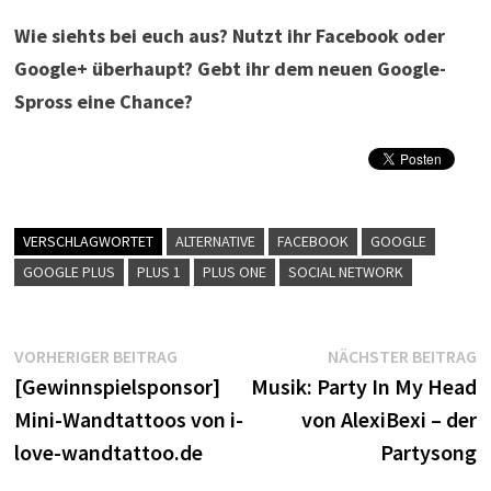
Wie siehts bei euch aus? Nutzt ihr Facebook oder
Google+ überhaupt? Gebt ihr dem neuen Google-
Spross eine Chance?
VERSCHLAGWORTET
ALTERNATIVE
FACEBOOK
GOOGLE
GOOGLE PLUS
PLUS 1
PLUS ONE
SOCIAL NETWORK
Beitragsnavigation
Vorheriger
N
VORHERIGER BEITRAG
NÄCHSTER BEITRAG
Beitrag:
B
[Gewinnspielsponsor]
Musik: Party In My Head
Mini-Wandtattoos von i-
von AlexiBexi – der
love-wandtattoo.de
Partysong