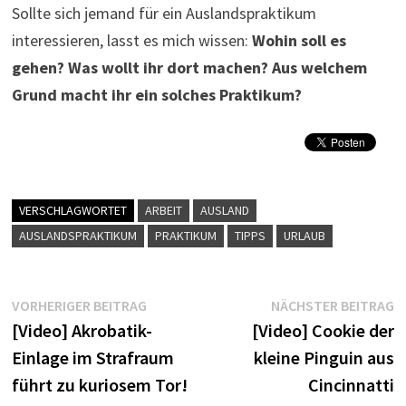
Sollte sich jemand für ein Auslandspraktikum
interessieren, lasst es mich wissen:
Wohin soll es
gehen? Was wollt ihr dort machen? Aus welchem
Grund macht ihr ein solches Praktikum?
VERSCHLAGWORTET
ARBEIT
AUSLAND
AUSLANDSPRAKTIKUM
PRAKTIKUM
TIPPS
URLAUB
Beitragsnavigation
Vorheriger
N
VORHERIGER BEITRAG
NÄCHSTER BEITRAG
Beitrag:
B
[Video] Akrobatik-
[Video] Cookie der
Einlage im Strafraum
kleine Pinguin aus
führt zu kuriosem Tor!
Cincinnatti