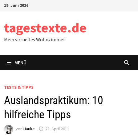
Zum
19. Juni 2026
Inhalt
springen
tagestexte.de
Mein virtuelles Wohnzimmer.
MENÜ
TESTS & TIPPS
Auslandspraktikum: 10
hilfreiche Tipps
von
Hauke
23. April 2011